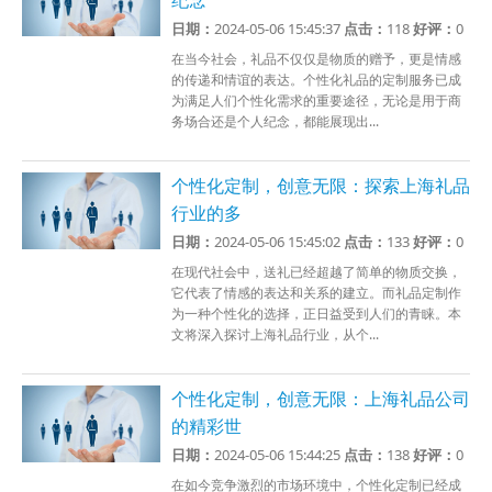
纪念
日期：
2024-05-06 15:45:37
点击：
118
好评：
0
在当今社会，礼品不仅仅是物质的赠予，更是情感
的传递和情谊的表达。个性化礼品的定制服务已成
为满足人们个性化需求的重要途径，无论是用于商
务场合还是个人纪念，都能展现出...
个性化定制，创意无限：探索上海礼品
行业的多
日期：
2024-05-06 15:45:02
点击：
133
好评：
0
在现代社会中，送礼已经超越了简单的物质交换，
它代表了情感的表达和关系的建立。而礼品定制作
为一种个性化的选择，正日益受到人们的青睐。本
文将深入探讨上海礼品行业，从个...
个性化定制，创意无限：上海礼品公司
的精彩世
日期：
2024-05-06 15:44:25
点击：
138
好评：
0
在如今竞争激烈的市场环境中，个性化定制已经成