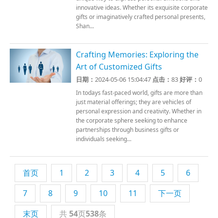
innovative ideas. Whether its exquisite corporate
gifts or imaginatively crafted personal presents,
Shan...
Crafting Memories: Exploring the
Art of Customized Gifts
日期：
2024-05-06 15:04:47
点击：
83
好评：
0
In todays fast-paced world, gifts are more than
just material offerings; they are vehicles of
personal expression and creativity. Whether in
the corporate sphere seeking to enhance
partnerships through business gifts or
individuals seeking...
首页
1
2
3
4
5
6
7
8
9
10
11
下一页
末页
共
54
页
538
条