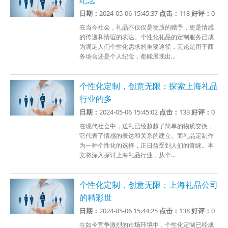
纪念
日期：
2024-05-06 15:45:37
点击：
118
好评：
0
在当今社会，礼品不仅仅是物质的赠予，更是情感
的传递和情谊的表达。个性化礼品的定制服务已成
为满足人们个性化需求的重要途径，无论是用于商
务场合还是个人纪念，都能展现出...
个性化定制，创意无限：探索上海礼品
行业的多
日期：
2024-05-06 15:45:02
点击：
133
好评：
0
在现代社会中，送礼已经超越了简单的物质交换，
它代表了情感的表达和关系的建立。而礼品定制作
为一种个性化的选择，正日益受到人们的青睐。本
文将深入探讨上海礼品行业，从个...
个性化定制，创意无限：上海礼品公司
的精彩世
日期：
2024-05-06 15:44:25
点击：
138
好评：
0
在如今竞争激烈的市场环境中，个性化定制已经成